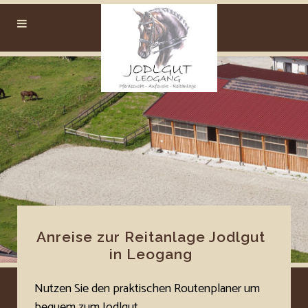
reiturlaub-leogang000
reiturlaub-leogang001
reiturlaub-leogang002
reiturlaub-leogang0021
reiturlaub-leogang003
reiturlaub-leogang004
reiturlaub-leogang005
reiturlaub-leogang006
Anreise zur Reitanlage Jodlgut
in Leogang
Nutzen Sie den praktischen Routenplaner um
bequem zum Jodlgut