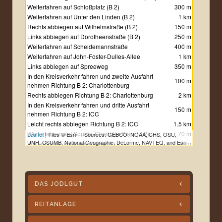
Weiterfahren auf Schloßplatz (B 2)
300 m
Weiterfahren auf Unter den Linden (B 2)
1 km
Rechts abbiegen auf Wilhelmstraße (B 2)
150 m
Links abbiegen auf Dorotheenstraße (B 2)
250 m
Weiterfahren auf Scheidemannstraße
400 m
Weiterfahren auf John-Foster-Dulles-Allee
1 km
Links abbiegen auf Spreeweg
350 m
In den Kreisverkehr fahren und zweite Ausfahrt
100 m
nehmen Richtung B 2: Charlottenburg
Rechts abbiegen Richtung B 2: Charlottenburg
2 km
In den Kreisverkehr fahren und dritte Ausfahrt
150 m
nehmen Richtung B 2: ICC
Leicht rechts abbiegen Richtung B 2: ICC
1.5 km
Weiterfahren auf Sophie-Charlotte-Platz (B 2)
70 m
Leaflet
| Tiles © Esri — Sources: GEBCO, NOAA, CHS, OSU,
UNH, CSUMB, National Geographic, DeLorme, NAVTEQ, and Esri
Weiterfahren auf Kaiserdamm (B 2)
1 km
Links abbiegen auf Messedamm
80 m
Auffahrt nehmen Richtung A 100: Dresden
350 m
Leicht links auffahren Richtung Dresden
400 m
Ausfahrt nehmen Richtung A 115: Magdeburg
600 m
DAS JODLGUT
Leicht links auffahren auf AVUS
10 km
Weiterfahren auf A 115
15 km
REITANLAGE
Weiterfahren in Richtung A 10: Hannover
900 m